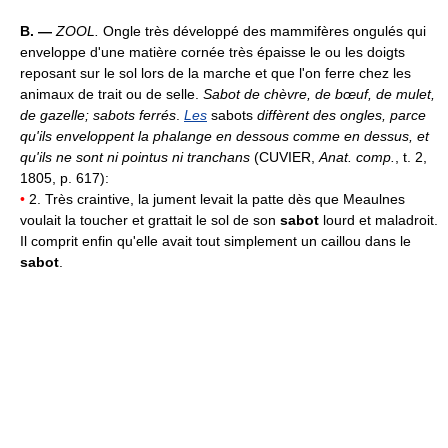
B. —
ZOOL.
Ongle très développé des mammifères ongulés qui
enveloppe d'une matière cornée très épaisse le ou les doigts
reposant sur le sol lors de la marche et que l'on ferre chez les
animaux de trait ou de selle.
Sabot de chèvre, de bœuf, de mulet,
de gazelle; sabots ferrés
.
Les
sabots
diffèrent des ongles, parce
qu'ils enveloppent la phalange en dessous comme en dessus, et
qu'ils ne sont ni pointus ni tranchans
(CUVIER,
Anat. comp.
, t. 2,
1805, p. 617):
•
2. Très craintive, la jument levait la patte dès que Meaulnes
voulait la toucher et grattait le sol de son
sabot
lourd et maladroit.
Il comprit enfin qu'elle avait tout simplement un caillou dans le
sabot
.