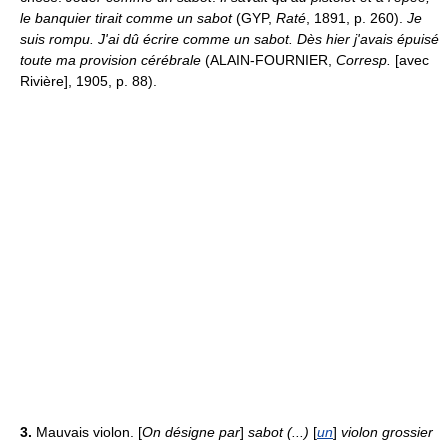
le banquier tirait comme un sabot
(GYP,
Raté
, 1891, p. 260).
Je
suis rompu. J'ai dû écrire comme un sabot. Dès hier j'avais épuisé
toute ma provision cérébrale
(ALAIN-FOURNIER,
Corresp.
[avec
Rivière], 1905, p. 88).
3.
Mauvais violon. [
On désigne par
]
sabot (...)
[
un
]
violon grossier