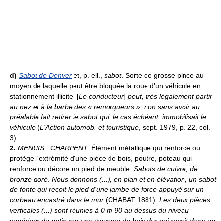
d)
Sabot de Denver
et, p. ell.,
sabot
. Sorte de grosse pince au
moyen de laquelle peut être bloquée la roue d'un véhicule en
stationnement illicite. [
Le conducteur
]
peut, très légalement partir
au nez et à la barbe des « remorqueurs », non sans avoir au
préalable fait retirer le sabot qui, le cas échéant, immobilisait le
véhicule
(
L'Action automob. et touristique
, sept. 1979, p. 22, col.
3).
2.
MENUIS., CHARPENT.
Élément métallique qui renforce ou
protège l'extrémité d'une pièce de bois, poutre, poteau qui
renforce ou décore un pied de meuble.
Sabots de cuivre, de
bronze doré
.
Nous donnons (...), en plan et en élévation, un sabot
de fonte qui reçoit le pied d'une jambe de force appuyé sur un
corbeau encastré dans le mur
(CHABAT 1881).
Les deux pièces
verticales (...) sont réunies à 0 m 90 au dessus du niveau
supérieur du patin par une traverse de bois dur qui reçoit dans un