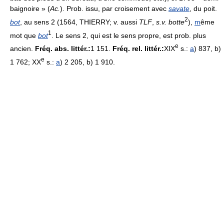
baignoire » (
Ac.
). Prob. issu, par croisement avec
savate
, du poit.
2
bot
, au sens 2 (1564, THIERRY; v. aussi
TLF
,
s.v. botte
),
m
ême
1
mot que
bot
. Le sens 2, qui est le sens propre, est prob. plus
e
ancien.
Fréq. abs. littér.:
1 151.
Fréq. rel. littér.:
XIX
s.:
a
) 837, b)
e
1 762; XX
s.:
a
) 2 205, b) 1 910.