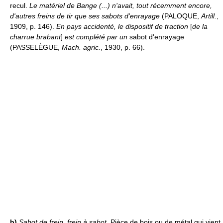
recul.
Le matériel de Bange (...) n'avait, tout récemment encore,
d'autres freins de tir que ses sabots d'enrayage
(PALOQUE,
Artill.
,
1909, p. 146).
En pays accidenté, le dispositif de traction
[
de la
charrue brabant
]
est complété par un
sabot d'enrayage
(PASSELÈGUE,
Mach. agric.
, 1930, p. 66).
b)
Sabot de frein, frein à sabot
. Pièce de bois ou de métal qui vient