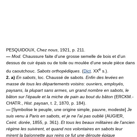
PESQUIDOUX,
Chez nous
, 1921, p. 211.
—
Mod.
Chaussure faite d'une grosse semelle de bois et d'un
dessus de cuir épais ou de toile ou moulée d'une seule pièce dans
e
du caoutchouc.
Sabots orthopédiques
. (
Dict
. XX
s.).
2. a)
En sabots
, loc. Chaussé de sabots.
Enfin des levées en
masse de tous les départements voisins: ouvriers, employés,
paysans, la plupart sans armes, un grand nombre en sabots, le
bâton sur l'épaule et la miche de pain au bout du bâton
(ERCKM.-
CHATR.,
Hist. paysan
, t. 2, 1870, p. 184).
—
[Symbolise le peuple, une origine simple, pauvre, modeste]
Je
suis venu à Paris en sabots, et je ne l'ai pas oublié
(AUGIER,
Ceint. dorée
, 1855, p. 361).
Et tous les beaux militaires de l'ancien
régime les suivirent, et quand nos volontaires en sabots leur
mirent la baïonnette aux reins ce fut une déroute épique