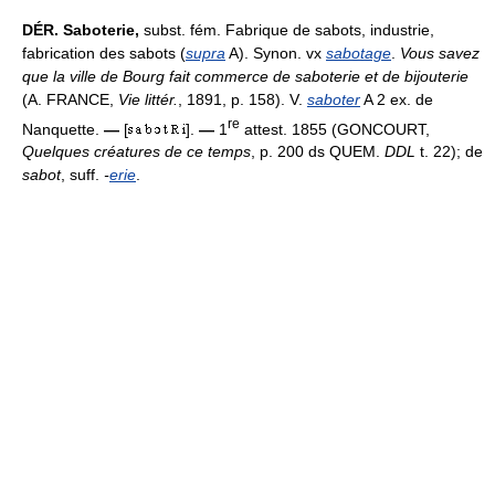
DÉR.
Saboterie,
subst. fém. Fabrique de sabots, industrie,
fabrication des sabots (
supra
A). Synon. vx
sabotage
.
Vous savez
que la ville de Bourg fait commerce de saboterie et de bijouterie
(A. FRANCE,
Vie littér.
, 1891, p. 158). V.
saboter
A 2 ex. de
re
Nanquette.
—
[
].
—
1
attest. 1855 (GONCOURT,
Quelques créatures de ce temps
, p. 200 ds QUEM.
DDL
t. 22); de
sabot
, suff.
-
erie
.