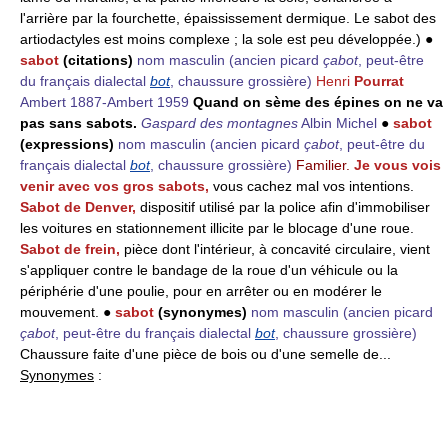
l'arrière par la fourchette, épaississement dermique. Le sabot des
artiodactyles est moins complexe ; la sole est peu développée.) ●
sabot
(citations)
nom masculin
(ancien picard
çabot
, peut-être
du français dialectal
bot
, chaussure grossière)
Henri
Pourrat
Ambert 1887-Ambert 1959
Quand on sème des épines on ne va
pas sans sabots.
Gaspard des montagnes
Albin Michel
●
sabot
(expressions)
nom masculin
(ancien picard
çabot
, peut-être du
français dialectal
bot
, chaussure grossière)
Familier.
Je vous vois
venir avec vos gros sabots,
vous cachez mal vos intentions.
Sabot de Denver,
dispositif utilisé par la police afin d'immobiliser
les voitures en stationnement illicite par le blocage d'une roue.
Sabot de frein,
pièce dont l'intérieur, à concavité circulaire, vient
s'appliquer contre le bandage de la roue d'un véhicule ou la
périphérie d'une poulie, pour en arrêter ou en modérer le
mouvement. ●
sabot
(synonymes)
nom masculin
(ancien picard
çabot
, peut-être du français dialectal
bot
, chaussure grossière)
Chaussure faite d'une pièce de bois ou d'une semelle de...
Synonymes
: