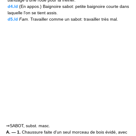
bandage d'une roue pour la freiner.
d4./d
(En appos.) Baignoire sabot: petite baignoire courte dans
laquelle l'on se tient assis.
d5./d
Fam.
Travailler comme un sabot: travailler très mal.
⇒SABOT, subst. masc.
A. — 1.
Chaussure faite d'un seul morceau de bois évidé, avec