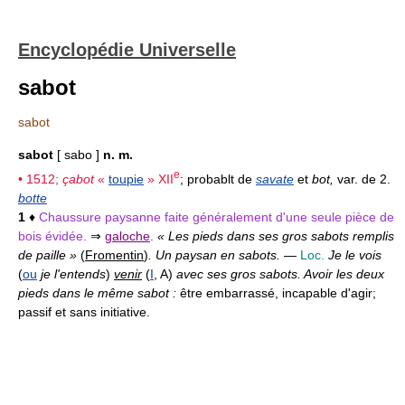
Encyclopédie Universelle
sabot
sabot
sabot
[ sabo ]
n. m.
e
• 1512;
çabot
«
toupie
»
XII
; probablt de
savate
et
bot,
var. de 2.
botte
1
♦
Chaussure paysanne faite généralement d'une seule pièce de
bois évidée.
⇒
galoche
.
« Les pieds dans ses gros sabots remplis
de paille »
(
Fromentin
)
. Un paysan en sabots.
—
Loc.
Je le vois
(
ou
je l'entends
)
venir
(
I
, A)
avec ses gros sabots. Avoir les deux
pieds dans le même sabot :
être embarrassé, incapable d'agir;
passif et sans initiative.