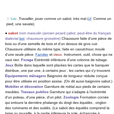
♢
Loc.
Travailler, jouer comme un sabot,
très mal (
cf
. Comme un
pied, une savate).
●
sabot
nom masculin
(ancien picard
çabot
, peut-être du français
dialectal
bot
, chaussure grossière)
Chaussure faite d'une pièce de
bois ou d'une semelle de bois et d'un dessus de gros cuir.
Chaussure utilitaire du même type, faite en caoutchouc moulé
d'une seule pièce.
Familier
et
vieux.
Instrument, outil, chose qui ne
vaut rien.
Forage
Extrémité inférieure d'une colonne de tubage.
Jeux
Boîte dans laquelle sont placées les cartes que le banquier
distribue, une par une, à certains jeux ; les cartes qui s'y trouvent.
Équipements ménagers
Baignoire de longueur réduite conçue
pour être utilisée en position assise. (On dit aussi baignoire sabot.)
Mobilier et décoration
Garniture de métal aux pieds de certains
meubles.
Travaux publics
Garniture qui s'adapte à l'extrémité
d'un poteau, d'une pièce, d'un pilot.
Zoologie
Formation cornée
qui entoure la dernière phalange du doigt des équidés ; onglon
des ruminants et des suidés. (Le sabot des équidés comprend la
lame ou muraille, à la partie inférieure la sole, échancrée à