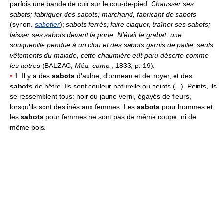
parfois une bande de cuir sur le cou-de-pied.
Chausser ses
sabots; fabriquer des sabots; marchand, fabricant de sabots
(synon.
sabotier
);
sabots ferrés; faire claquer, traîner ses sabots;
laisser ses sabots devant la porte
.
N'était le grabat, une
souquenille pendue à un clou et des sabots garnis de paille, seuls
vêtements du malade, cette chaumière eût paru déserte comme
les autres
(BALZAC,
Méd. camp.
, 1833, p. 19):
•
1. Il y a des
sabots
d'aulne, d'ormeau et de noyer, et des
sabots
de hêtre. Ils sont couleur naturelle ou peints (...). Peints, ils
se ressemblent tous: noir ou jaune verni, égayés de fleurs,
lorsqu'ils sont destinés aux femmes. Les
sabots
pour hommes et
les
sabots
pour femmes ne sont pas de même coupe, ni de
même bois.