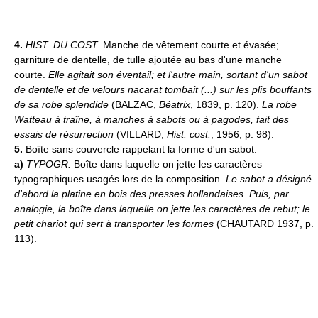
4.
HIST. DU COST.
Manche de vêtement courte et évasée;
garniture de dentelle, de tulle ajoutée au bas d'une manche
courte.
Elle agitait son éventail; et l'autre main, sortant d'un sabot
de dentelle et de velours nacarat tombait (...) sur les plis bouffants
de sa robe splendide
(BALZAC,
Béatrix
, 1839, p. 120).
La robe
Watteau à traîne, à manches à sabots ou à pagodes, fait des
essais de résurrection
(VILLARD,
Hist. cost.
, 1956, p. 98).
5.
Boîte sans couvercle rappelant la forme d'un sabot.
a)
TYPOGR.
Boîte dans laquelle on jette les caractères
typographiques usagés lors de la composition.
Le sabot a désigné
d'abord la platine en bois des presses hollandaises. Puis, par
analogie, la boîte dans laquelle on jette les caractères de rebut; le
petit chariot qui sert à transporter les formes
(CHAUTARD 1937, p.
113).