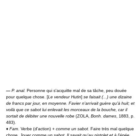
—
P. anal.
Personne qui s'acquitte mal de sa tâche, peu douée
pour quelque chose. [
Le vendeur Hutin
]
se faisait (...) une dizaine
de francs par jour, en moyenne. Favier n'arrivait guère qu'à huit; et
voilà que ce sabot lui enlevait les morceaux de la bouche, car il
sortait de débiter une nouvelle robe
(ZOLA,
Bonh. dames
, 1883, p.
483).
♦
Fam.
Verbe (d'action) +
comme un sabot
. Faire très mal quelque
chose.
Jouer comme un sabot
.
Il savait qu'au pistolet et à l'épée,