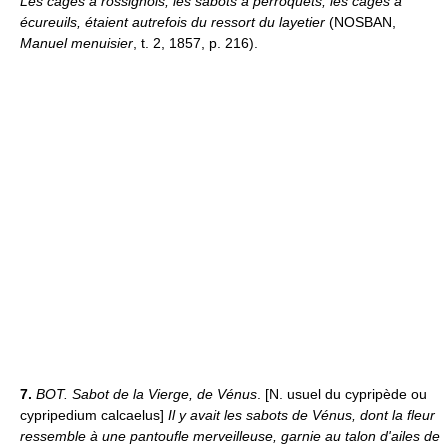
Les cages à rossignols, les sabots à perroquets, les cages à
écureuils, étaient autrefois du ressort du layetier
(NOSBAN,
Manuel menuisier
, t. 2, 1857, p. 216).
7.
BOT.
Sabot de la Vierge, de Vénus
. [N. usuel du cypripède ou
cypripedium calcaelus]
Il y avait les sabots de Vénus, dont la fleur
ressemble à une pantoufle merveilleuse, garnie au talon d'ailes de