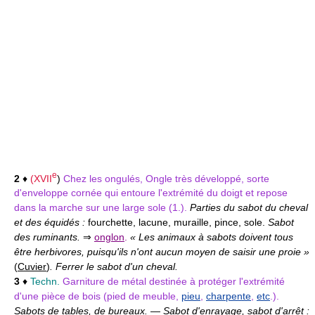
e
2
♦
(
XVII
)
Chez les ongulés, Ongle très développé, sorte
d'enveloppe cornée qui entoure l'extrémité du doigt et repose
dans la marche sur une large sole (1.).
Parties du sabot du cheval
et des équidés :
fourchette, lacune, muraille, pince, sole.
Sabot
des ruminants.
⇒
onglon
.
« Les animaux à sabots doivent tous
être herbivores, puisqu'ils n'ont aucun moyen de saisir une proie »
(
Cuvier
)
. Ferrer le sabot d'un cheval.
3
♦
Techn.
Garniture de métal destinée à protéger l'extrémité
d'une pièce de bois (pied de meuble,
pieu
,
charpente
,
etc
.).
Sabots de tables, de bureaux.
—
Sabot d'enrayage, sabot d'arrêt :