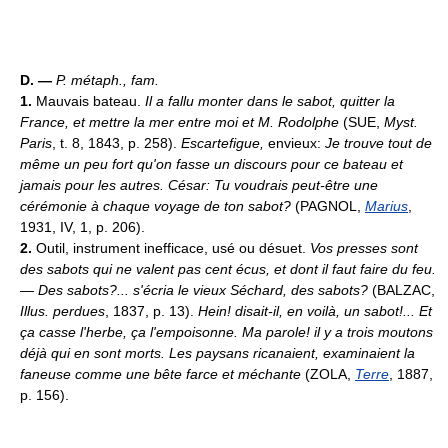
D. —
P. métaph., fam.
1.
Mauvais bateau.
Il a fallu monter dans le sabot, quitter la
France, et mettre la mer entre moi et M. Rodolphe
(SUE,
Myst.
Paris
, t. 8, 1843, p. 258).
Escartefigue,
envieux:
Je trouve tout de
même un peu fort qu'on fasse un discours pour ce bateau et
jamais pour les autres. César: Tu voudrais peut-être une
cérémonie à chaque voyage de ton sabot?
(PAGNOL,
Marius
,
1931, IV, 1, p. 206).
2.
Outil, instrument inefficace, usé ou désuet.
Vos presses sont
des sabots qui ne valent pas cent écus, et dont il faut faire du feu.
— Des sabots?... s'écria le vieux Séchard, des sabots?
(BALZAC,
Illus. perdues
, 1837, p. 13).
Hein! disait-il, en voilà, un sabot!... Et
ça casse l'herbe, ça l'empoisonne. Ma parole! il y a trois moutons
déjà qui en sont morts. Les paysans ricanaient, examinaient la
faneuse comme une bête farce et méchante
(ZOLA,
Terre
, 1887,
p. 156).