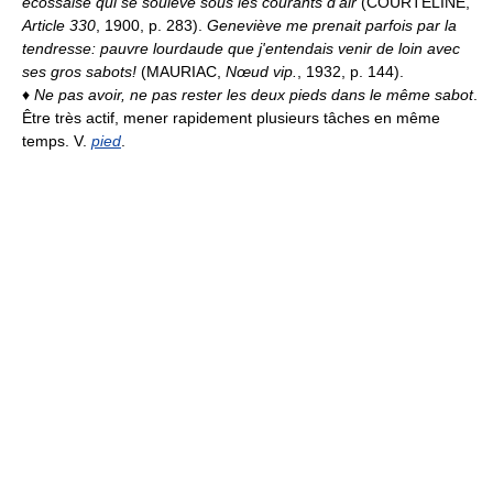
écossaise qui se soulève sous les courants d'air
(COURTELINE,
Article 330
, 1900, p. 283).
Geneviève me prenait parfois par la
tendresse: pauvre lourdaude que j'entendais venir de loin avec
ses gros sabots!
(MAURIAC,
Nœud vip.
, 1932, p. 144).
♦
Ne pas avoir, ne pas rester les deux pieds dans le même sabot
.
Être très actif, mener rapidement plusieurs tâches en même
temps. V.
pied
.