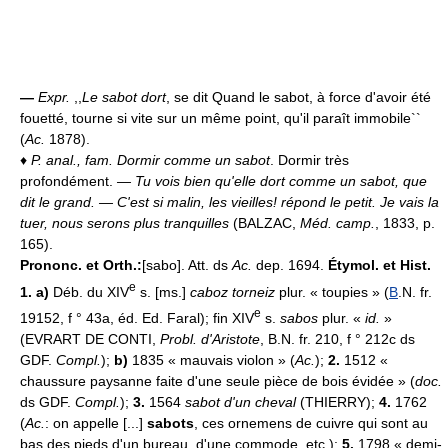
—
Expr.
,,
Le sabot dort
, se dit Quand le sabot, à force d'avoir été
fouetté, tourne si vite sur un même point, qu'il paraît immobile``
(
Ac.
1878).
♦
P. anal., fam.
Dormir comme un sabot
. Dormir très
profondément.
— Tu vois bien qu'elle dort comme un sabot, que
dit le grand. — C'est si malin, les vieilles! répond le petit. Je vais la
tuer, nous serons plus tranquilles
(BALZAC,
Méd. camp.
, 1833, p.
165).
Prononc. et Orth.:
[sabo]. Att. ds
Ac.
dep. 1694.
Étymol. et Hist.
e
1. a)
Déb. du XIV
s. [ms.]
caboz torneiz
plur. « toupies » (
B
.N. fr.
e
19152, f ° 43a, éd. Ed. Faral); fin XIV
s.
sabos
plur. «
id.
»
(EVRART DE CONTI,
Probl. d'Aristote
, B.N. fr. 210, f ° 212c ds
GDF.
Compl.
);
b)
1835 « mauvais violon » (
Ac.
);
2.
1512 «
chaussure paysanne faite d'une seule pièce de bois évidée » (
doc.
ds GDF.
Compl.
);
3.
1564
sabot d'un cheval
(THIERRY);
4.
1762
(
Ac.
: on appelle [...]
sabots
, ces ornemens de cuivre qui sont au
bas des pieds d'un bureau, d'une commode, etc.);
5.
1798 « demi-