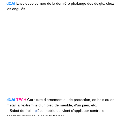
d2./d
Enveloppe cornée de la dernière phalange des doigts, chez
les ongulés.
d3./d
TECH
Garniture d'ornement ou de protection, en bois ou en
métal, à l'extrémité d'un pied de meuble, d'un pieu, etc.
||
Sabot de frein:
pi
èce mobile qui vient s'appliquer contre le