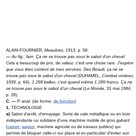
ALAIN-FOURNIER,
Meaulnes
, 1913, p. 58.
—
Au fig., fam.
Ça ne se trouve pas sous le sabot d'un cheval
.
Cela a beaucoup de prix, de valeur, c'est une chose rare.
J'espère
que vous êtes content de mes services. Des Birault, ça ne se
trouve pas sous le sabot d'un cheval
(DUHAMEL,
Combat ombres
,
1939, p. 64).
1 299 balles, c'est quand même 1 299 francs. Ça ne
se trouve pas sous le sabot d'un cheval
(
Le Monde
, 31 mai 1984,
p. 28).
C. —
P. anal.
(de forme,
de fonction
)
1.
TECHNOLOGIE
a)
Sabot d'arrêt, d'enrayage
. Sorte de cale métallique ou en bois
indépendante ou solidaire d'une machine mobile de gros gabarit
(
canon
,
wagon
, machine agricole ou de travaux publics) qui
permet de bloquer celle-ci sur place et en particulier d'éviter son