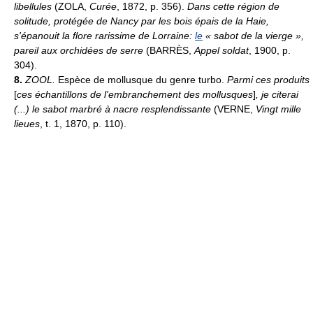
libellules
(ZOLA,
Curée
, 1872, p. 356).
Dans cette région de
solitude, protégée de Nancy par les bois épais de la Haie,
s'épanouit la flore rarissime de Lorraine:
le
« sabot de la vierge »,
pareil aux orchidées de serre
(BARRÈS,
Appel soldat
, 1900, p.
304).
8.
ZOOL.
Espèce de mollusque du genre turbo.
Parmi ces produits
[
ces échantillons de l'embranchement des mollusques
]
, je citerai
(...) le sabot marbré à nacre resplendissante
(VERNE,
Vingt mille
lieues
, t. 1, 1870, p. 110).