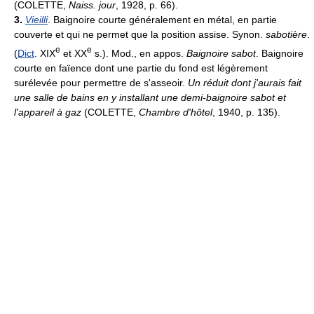
(COLETTE,
Naiss. jour
, 1928, p. 66).
3.
Vieilli
. Baignoire courte généralement en métal, en partie
couverte et qui ne permet que la position assise. Synon.
sabotière
.
e
e
(
Dict
. XIX
et XX
s.). Mod., en appos.
Baignoire sabot
. Baignoire
courte en faïence dont une partie du fond est légèrement
surélevée pour permettre de s'asseoir.
Un réduit dont j'aurais fait
une salle de bains en y installant une demi-baignoire sabot et
l'appareil à gaz
(COLETTE,
Chambre d'hôtel
, 1940, p. 135).