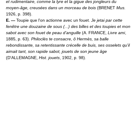
et rudimentaire, comme la lyre et la gigue des jongleurs du
moyen-âge, creusées dans un morceau de bois
(BRENET
Mus.
1926, p. 398).
E. —
Toupie que l'on actionne avec un fouet.
Je jetai par cette
fenêtre une douzaine de sous (...) des billes et des toupies et mon
sabot avec son fouet de peau d'anguille
(A. FRANCE,
Livre ami
,
1885, p. 63).
Philoclès te consacre, ô Hermès, sa balle
rebondissante, sa retentissante crécelle de buis, ses osselets qu'il
aimait tant, son rapide sabot, jouets de son jeune âge
(D'ALLEMAGNE,
Hist. jouets
, 1902, p. 98).