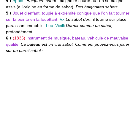
4
♦
Appos.
Baignoire sabot :
baignoire courte où l'on se baigne
assis (à l'origine en forme de sabot).
Des baignoires sabots.
5
♦
Jouet d'enfant, toupie à extrémité conique que l'on fait tourner
sur la pointe en la fouettant.
Vx
Le sabot dort,
il tourne sur place,
paraissant immobile.
Loc. Vieilli
Dormir comme un sabot,
profondément.
6
♦
(1835)
Instrument de musique, bateau, véhicule de mauvaise
qualité.
Ce bateau est un vrai sabot. Comment pouvez-vous jouer
sur un pareil sabot !