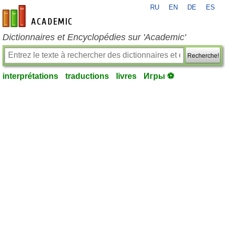
RU
EN
DE
ES
fr-academic.com
Dictionnaires et Encyclopédies sur 'Academic'
Recherche!
interprétations
traductions
livres
Игры ⚽